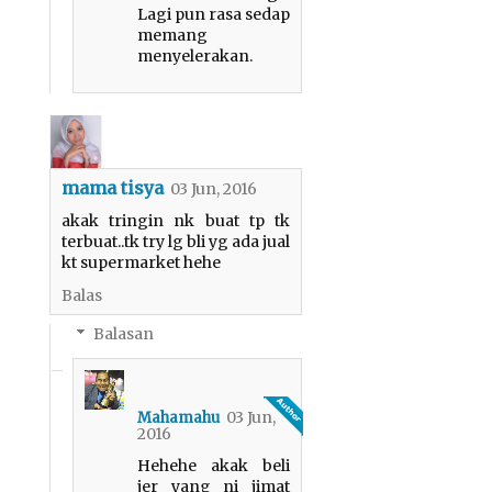
Lagi pun rasa sedap
memang
menyelerakan.
mama tisya
03 Jun, 2016
akak tringin nk buat tp tk
terbuat..tk try lg bli yg ada jual
kt supermarket hehe
Balas
Balasan
03 Jun,
Mahamahu
2016
Hehehe akak beli
jer yang ni jimat