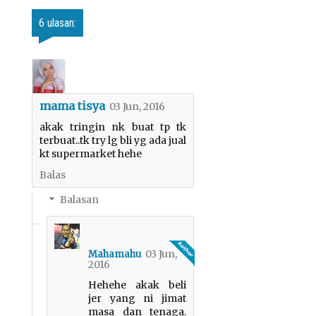
6 ulasan:
mama tisya
03 Jun, 2016
akak tringin nk buat tp tk
terbuat..tk try lg bli yg ada jual
kt supermarket hehe
Balas
Balasan
03 Jun,
Mahamahu
2016
Hehehe akak beli
jer yang ni jimat
masa dan tenaga.