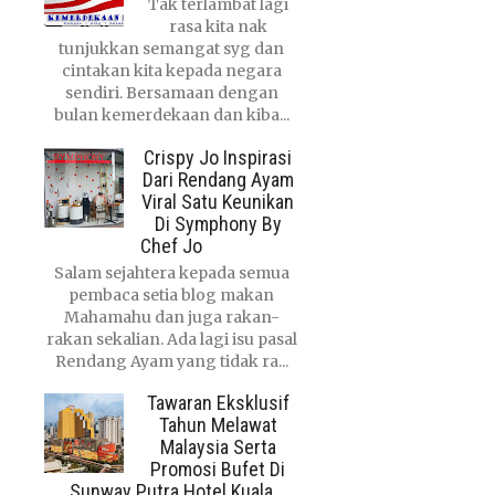
Tak terlambat lagi
rasa kita nak
tunjukkan semangat syg dan
cintakan kita kepada negara
sendiri. Bersamaan dengan
bulan kemerdekaan dan kiba...
Crispy Jo Inspirasi
Dari Rendang Ayam
Viral Satu Keunikan
Di Symphony By
Chef Jo
Salam sejahtera kepada semua
pembaca setia blog makan
Mahamahu dan juga rakan-
rakan sekalian. Ada lagi isu pasal
Rendang Ayam yang tidak ra...
Tawaran Eksklusif
Tahun Melawat
Malaysia Serta
Promosi Bufet Di
Sunway Putra Hotel Kuala