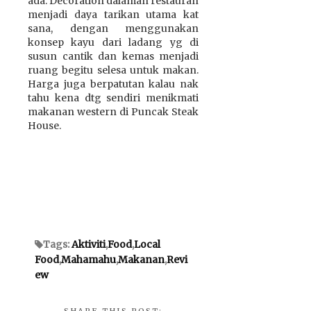
ada. Decoration dalaman restauran
menjadi daya tarikan utama kat
sana, dengan menggunakan
konsep kayu dari ladang yg di
susun cantik dan kemas menjadi
ruang begitu selesa untuk makan.
Harga juga berpatutan kalau nak
tahu kena dtg sendiri menikmati
makanan western di Puncak Steak
House.
Tags:
Aktiviti
,
Food
,
Local
Food
,
Mahamahu
,
Makanan
,
Revi
ew