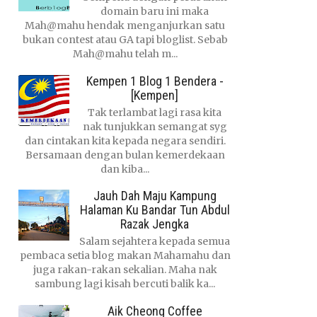
domain baru ini maka
Mah@mahu hendak menganjurkan satu
bukan contest atau GA tapi bloglist. Sebab
Mah@mahu telah m...
Kempen 1 Blog 1 Bendera -
[Kempen]
Tak terlambat lagi rasa kita
nak tunjukkan semangat syg
dan cintakan kita kepada negara sendiri.
Bersamaan dengan bulan kemerdekaan
dan kiba...
Jauh Dah Maju Kampung
Halaman Ku Bandar Tun Abdul
Razak Jengka
Salam sejahtera kepada semua
pembaca setia blog makan Mahamahu dan
juga rakan-rakan sekalian. Maha nak
sambung lagi kisah bercuti balik ka...
Aik Cheong Coffee