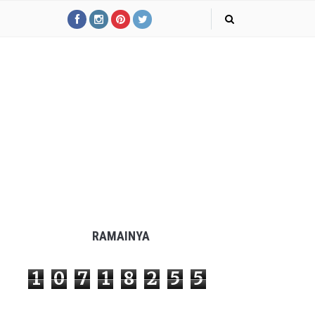
RAMAINYA
1
0
7
1
8
2
5
5