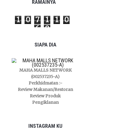
RAMAINYA
1
0
7
1
1
0
6
9
SIAPA DIA
MAHA MALLS NETWORK
(002537235-A)
Perkhidmatan :-
Review Makanan/Restoran
Review Produk
Pengiklanan
INSTAGRAM KU