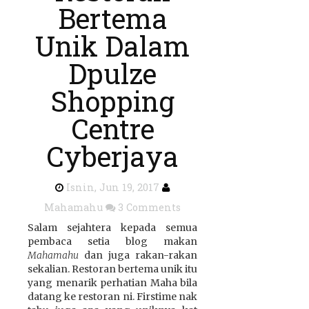
Bertema
Unik Dalam
Dpulze
Shopping
Centre
Cyberjaya
Isnin, Jun 19, 2017
Mahamahu
3 Comments
Salam sejahtera kepada semua
pembaca setia blog makan
Mahamahu
dan juga rakan-rakan
sekalian. Restoran bertema unik itu
yang menarik perhatian Maha bila
datang ke restoran ni. Firstime nak