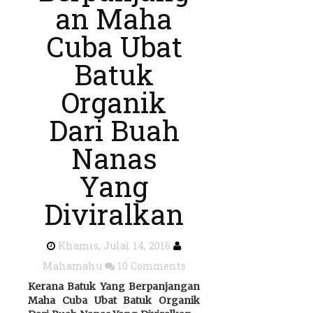
an Maha
Cuba Ubat
Batuk
Organik
Dari Buah
Nanas
Yang
Diviralkan
Khamis, Julai 14, 2016
Mahamahu
10 Comments
Kerana Batuk Yang Berpanjangan
Maha Cuba Ubat Batuk Organik