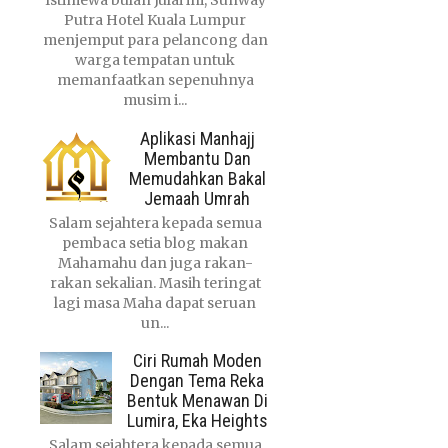
Istimewa bulan Julai ini, Sunway
Putra Hotel Kuala Lumpur
menjemput para pelancong dan
warga tempatan untuk
memanfaatkan sepenuhnya
musim i...
Aplikasi Manhajj
Membantu Dan
Memudahkan Bakal
Jemaah Umrah
Salam sejahtera kepada semua
pembaca setia blog makan
Mahamahu dan juga rakan-
rakan sekalian. Masih teringat
lagi masa Maha dapat seruan
un...
Ciri Rumah Moden
Dengan Tema Reka
Bentuk Menawan Di
Lumira, Eka Heights
Salam sejahtera kepada semua