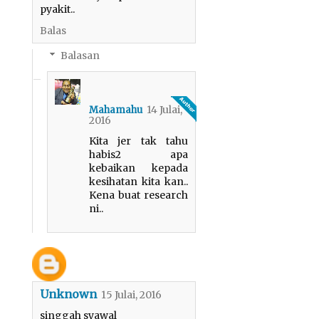
pyakit..
Balas
Balasan
14 Julai,
Mahamahu
2016
Kita jer tak tahu
habis2 apa
kebaikan kepada
kesihatan kita kan..
Kena buat research
ni..
Unknown
15 Julai, 2016
singgah syawal